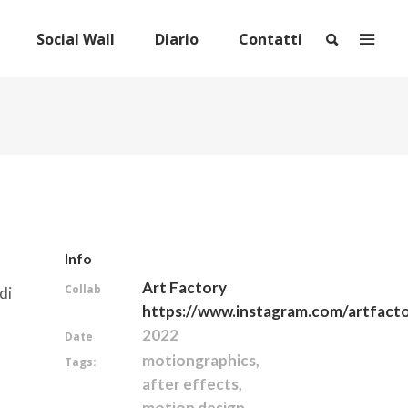
Social Wall
Diario
Contatti
Info
Art Factory
Collab
di
https://www.instagram.com/artfact
2022
Date
motiongraphics,
Tags:
after effects,
motion design